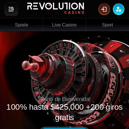
Spiele
Live Casino
Sport
¡Bono de Bienvenida!
100% hasta $425,000 +200 giros
gratis