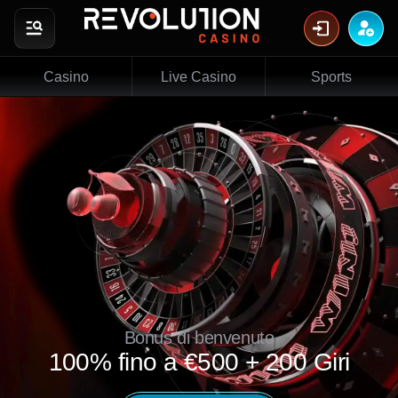
Casino
Live Casino
Sports
Bonus di benvenuto
100% fino a €500 + 200 Giri